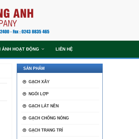
H ẢNH HOẠT ĐỘNG
LIÊN HỆ
SẢN PHẨM
GẠCH XÂY
NGÓI LỢP
GẠCH LÁT NỀN
GẠCH CHỐNG NÓNG
GẠCH TRANG TRÍ