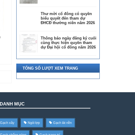
Thư mời cổ đông có quyền
biểu quyết đến tham dự
ĐHCĐ thường niên năm 2026
n
Thông báo ngày đăng ký cuối
cùng thực hiện quyền tham
dự Đại hội cổ đông năm 2026
TỔNG SỐ LƯỢT XEM TRANG
DANH MỤC
Gạch xây
Ngói lợp
Gạch lát nền
Gạch chống nóng
Gạch trang trí