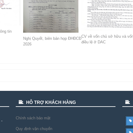
ông tin
CV về vốn chủ sở hữu và vố
Nghị Quyết, biên bản họp ĐHĐCĐ
điều lệ ở DAC
2026
HỖ TRỢ KHÁCH HÀNG
Chính sách bảo mật
 -
Quy định vận chuyển