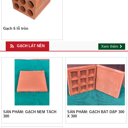
Gạch 6 lỗ tròn
GẠCH LÁT NỀN
Xem thêm
SẢN PHẨM: GẠCH NEM TÁCH
SẢN PHẨM: GẠCH BÁT DẬP 300
300
X 300