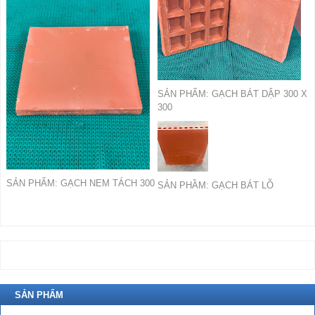
SẢN PHẨM: GẠCH BÁT DẬP 300 X
300
SẢN PHẨM: GẠCH NEM TÁCH 300
SẢN PHẦM: GẠCH BÁT LỖ
SẢN PHẨM