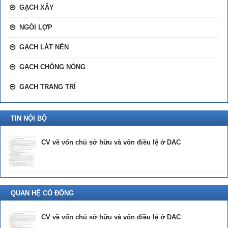
GẠCH XÂY
NGÓI LỢP
GẠCH LÁT NỀN
GẠCH CHỐNG NÓNG
GẠCH TRANG TRÍ
TIN NỘI BỘ
CV về vốn chủ sở hữu và vốn điều lệ ở DAC
QUAN HỆ CỔ ĐÔNG
CV về vốn chủ sở hữu và vốn điều lệ ở DAC