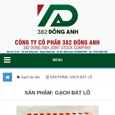
Gạch lát nền
SẢN PHẦM: GẠCH BÁT LỖ
SẢN PHẦM: GẠCH BÁT LỖ