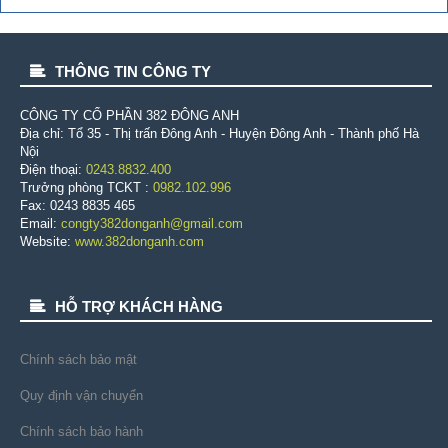
THÔNG TIN CÔNG TY
CÔNG TY CỔ PHẦN 382 ÐÔNG ANH
Địa chỉ: Tổ 35 - Thị trấn Đông Anh - Huyện Đông Anh - Thành phố Hà
Nội
Điện thoại:
0243.8832.400
Trưởng phòng TCKT :
0982.102.996
Fax: 0243 8835 465
Email:
congty382donganh@gmail.com
Website:
www.382donganh.com
HỖ TRỢ KHÁCH HÀNG
Chính sách bảo mật
Quy định vận chuyển
Chính sách bảo hành