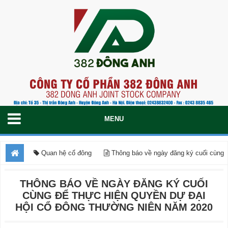
Quan hệ cổ đông
Thông báo về ngày đăng ký cuối cùng
để thực hiện quyền dự Đại hội cổ đông thường niên năm 2020
THÔNG BÁO VỀ NGÀY ĐĂNG KÝ CUỐI
CÙNG ĐỂ THỰC HIỆN QUYỀN DỰ ĐẠI
HỘI CỔ ĐÔNG THƯỜNG NIÊN NĂM 2020