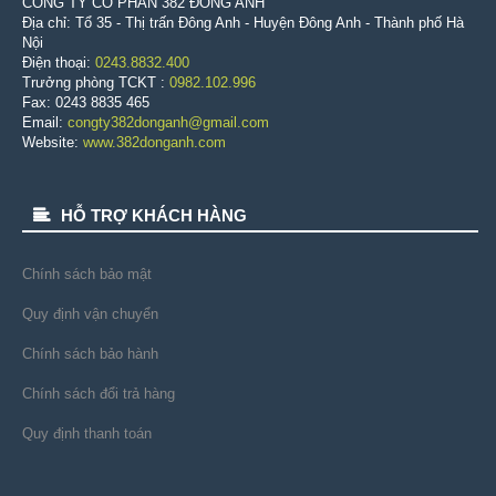
CÔNG TY CỔ PHẦN 382 ÐÔNG ANH
Địa chỉ: Tổ 35 - Thị trấn Đông Anh - Huyện Đông Anh - Thành phố Hà
Nội
Điện thoại:
0243.8832.400
Trưởng phòng TCKT :
0982.102.996
Fax: 0243 8835 465
Email:
congty382donganh@gmail.com
Website:
www.382donganh.com
HỖ TRỢ KHÁCH HÀNG
Chính sách bảo mật
Quy định vận chuyển
Chính sách bảo hành
Chính sách đổi trả hàng
Quy định thanh toán