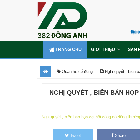
TRANG CHỦ
GIỚI THIỆU
SẢN 
Quan hệ cổ đông
Nghị quyết , biên 
NGHỊ QUYẾT , BIÊN BẢN HỌ
Nghị quyết , biên bản họp đại hội đồng cổ đông thườ
Tweet
Share