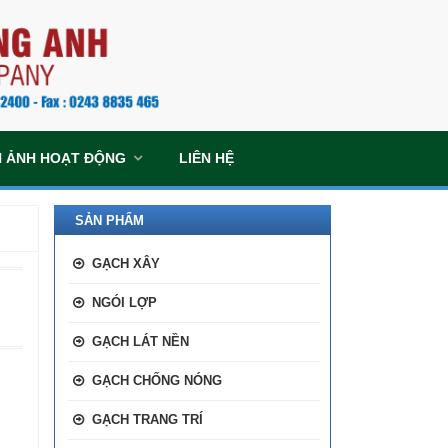
H ẢNH HOẠT ĐỘNG
LIÊN HỆ
SẢN PHẨM
GẠCH XÂY
NGÓI LỢP
GẠCH LÁT NỀN
GẠCH CHỐNG NÓNG
GẠCH TRANG TRÍ