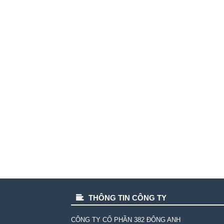
THÔNG TIN CÔNG TY
CÔNG TY CỔ PHẦN 382 ÐÔNG ANH