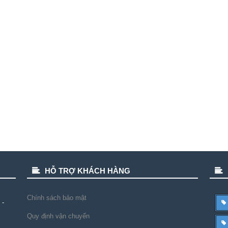
HỖ TRỢ KHÁCH HÀNG
Chính sách bảo mật
 -
Quy định vận chuyển