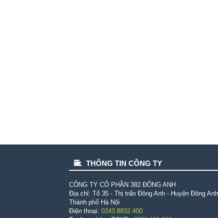
THÔNG TIN CÔNG TY
CÔNG TY CỔ PHẦN 382 ÐÔNG ANH
Địa chỉ: Tổ 35 - Thị trấn Đông Anh - Huyện Đông Anh
Thành phố Hà Nội
Điện thoại:
0243.8832.400