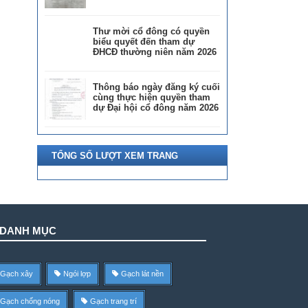
Thư mời cổ đông có quyền
biểu quyết đến tham dự
ĐHCĐ thường niên năm 2026
Thông báo ngày đăng ký cuối
cùng thực hiện quyền tham
dự Đại hội cổ đông năm 2026
TỔNG SỐ LƯỢT XEM TRANG
DANH MỤC
Gạch xây
Ngói lợp
Gạch lát nền
Gạch chống nóng
Gạch trang trí