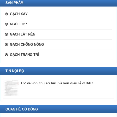
SẢN PHẨM
GẠCH XÂY
NGÓI LỢP
GẠCH LÁT NỀN
GẠCH CHỐNG NÓNG
GẠCH TRANG TRÍ
TIN NỘI BỘ
CV về vốn chủ sở hữu và vốn điều lệ ở DAC
QUAN HỆ CỔ ĐÔNG