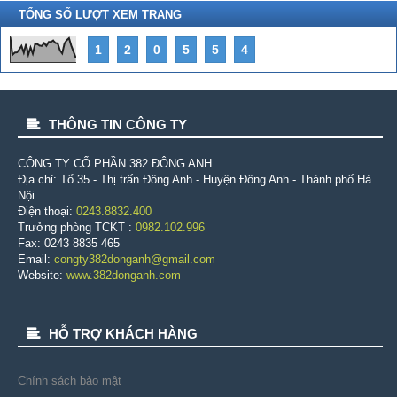
TỔNG SỐ LƯỢT XEM TRANG
1
2
0
5
5
4
THÔNG TIN CÔNG TY
CÔNG TY CỔ PHẦN 382 ÐÔNG ANH
Địa chỉ: Tổ 35 - Thị trấn Đông Anh - Huyện Đông Anh - Thành phố Hà
Nội
Điện thoại:
0243.8832.400
Trưởng phòng TCKT :
0982.102.996
Fax: 0243 8835 465
Email:
congty382donganh@gmail.com
Website:
www.382donganh.com
HỖ TRỢ KHÁCH HÀNG
Chính sách bảo mật